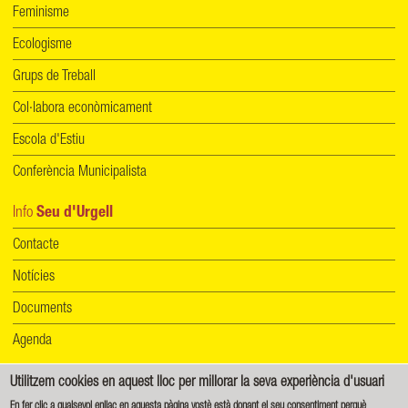
Feminisme
Ecologisme
Grups de Treball
Col·labora econòmicament
Escola d'Estiu
Conferència Municipalista
Info
Seu d'Urgell
Contacte
Notícies
Documents
Agenda
Utilitzem cookies en aquest lloc per millorar la seva experiència d'usuari
Informació de protecció de dades
|
Política de cookies
En fer clic a qualsevol enllaç en aquesta pàgina vostè està donant el seu consentiment perquè